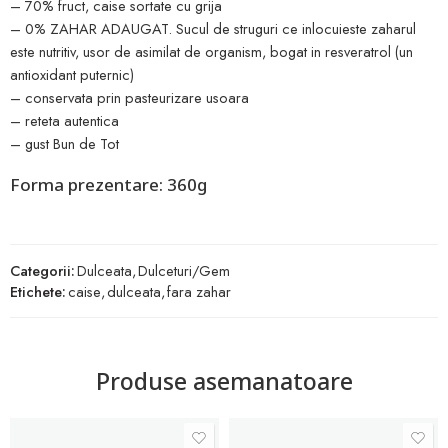
– 70% fruct, caise sortate cu grija
– 0% ZAHAR ADAUGAT. Sucul de struguri ce inlocuieste zaharul
este nutritiv, usor de asimilat de organism, bogat in resveratrol (un
antioxidant puternic)
– conservata prin pasteurizare usoara
– reteta autentica
– gust Bun de Tot
Forma prezentare: 360g
Categorii:
Dulceata
,
Dulceturi/Gem
Etichete:
caise
,
dulceata
,
fara zahar
Produse asemanatoare