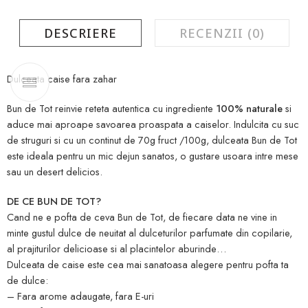
DESCRIERE
RECENZII (0)
Dulceata caise fara zahar
Bun de Tot reinvie reteta autentica cu ingrediente
100% naturale
si
aduce mai aproape savoarea proaspata a caiselor. Indulcita cu suc
de struguri si cu un continut de 70g fruct /100g, dulceata Bun de Tot
este ideala pentru un mic dejun sanatos, o gustare usoara intre mese
sau un desert delicios.
DE CE BUN DE TOT?
Cand ne e pofta de ceva Bun de Tot, de fiecare data ne vine in
minte gustul dulce de neuitat al dulceturilor parfumate din copilarie,
al prajiturilor delicioase si al placintelor aburinde…
Dulceata de caise este cea mai sanatoasa alegere pentru pofta ta
de dulce:
– Fara arome adaugate, fara E-uri